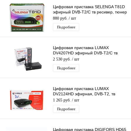
Цифровая приставка SELENGA T81D
эфирный DVB-T2/C тв ресивер, тюнер
бесплатного IPTV, медиаплеер
880 руб.
/ шт
Подробнее
Цифровая приставка LUMAX
DV4207HD эфирный DVB-T2/C тв
ресивер бесплатное тв TV-тюнер
2 530 руб.
/ шт
медиаплеер IPTV
Подробнее
Цифровая приставка LUMAX
DV2124HD эфирная, DVB-T2, тв
бесплатно, тюнер, ресивер,
1 265 руб.
/ шт
приемник. тв
Подробнее
Цифровая приставка DIGIFORS HD65