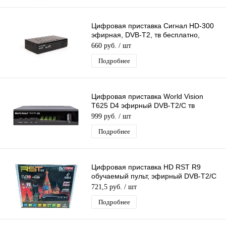
Цифровая приставка Сигнал HD-300
эфирная, DVB-T2, тв бесплатно,
тюнер, ресивер, приемник
660 руб.
/ шт
Подробнее
Цифровая приставка World Vision
T625 D4 эфирный DVB-T2/C тв
приставка бесплатное тв тюнер
999 руб.
/ шт
медиаплеер
Подробнее
Цифровая приставка HD RST R9
обучаемый пульт, эфирный DVB-T2/C
тв ресивер бесплатное тв
721,5 руб.
/ шт
Подробнее