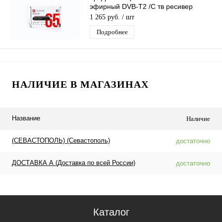
эфирный DVB-T2 /C тв ресивер
бесплатное тв TV-тюнер медиаплеер
1 265 руб.
/ шт
IPTV
Подробнее
НАЛИЧИЕ В МАГАЗИНАХ
Название
Наличие
(СЕВАСТОПОЛЬ) (Севастополь)
достаточно
ДОСТАВКА А (Доставка по всей России)
достаточно
Каталог