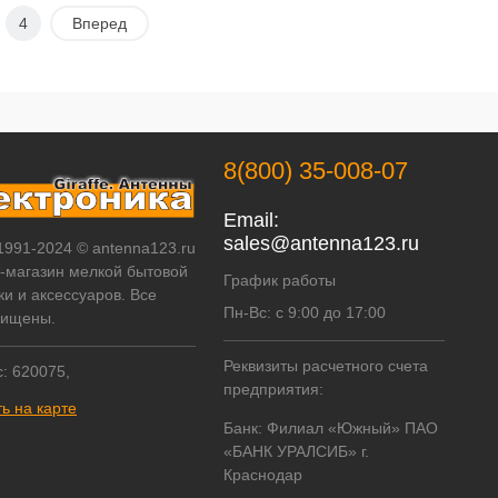
В корзину
В корзину
4
Вперед
Купить в 1
К
Купить в 1
К
ик
сравнению
клик
сравнению
В избранное
В наличии
В избранное
В наличии
8(800) 35-008-07
Email:
sales@antenna123.ru
 1991-2024 © antenna123.ru
т-магазин мелкой бытовой
График работы
ки и аксессуаров. Все
Пн-Вс: с 9:00 до 17:00
щищены.
Реквизиты расчетного счета
: 620075,
предприятия:
ь на карте
Банк: Филиал «Южный» ПАО
«БАНК УРАЛСИБ» г.
Краснодар