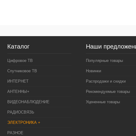
К
клик
В
Каталог
Наши предложен
Цифровое ТВ
Популярные товары
Спутниковое ТВ
Новинки
ИНТЕРНЕТ
Распродажи и скидки
АНТЕННЫ+
Рекомендуемые товары
ВИДЕОНАБЛЮДЕНИЕ
Уцененные товары
РАДИОСВЯЗЬ
ЭЛЕКТРОНИКА +
РАЗНОЕ