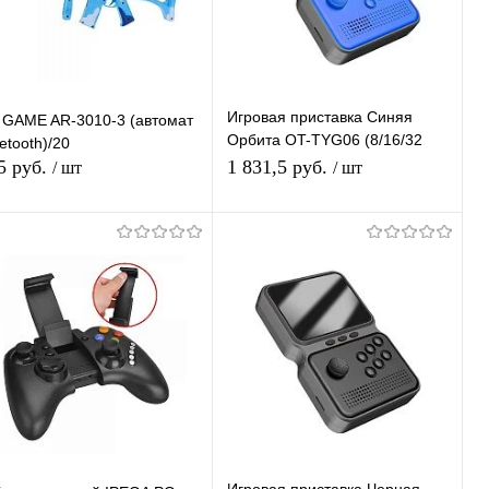
Игровая приставка Синяя
 GAME AR-3010-3 (автомат
Орбита OT-TYG06 (8/16/32
etooth)/20
bit)
5 руб.
1 831,5 руб.
/ шт
/ шт
В корзину
В корзину
Купить в 1
К
Купить в 1
К
ик
сравнению
клик
сравнению
В избранное
В наличии
В избранное
В наличии