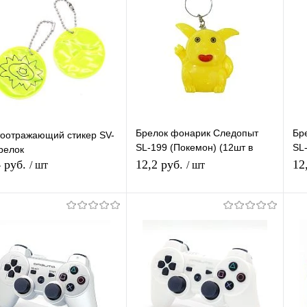
Брелок фонарик Следопыт
Бр
оотражающий стикер SV-
SL-199 (Покемон) (12шт в
SL
релок
наборе) /1200 1 ШТ.
48
4 руб.
12,2 руб.
12
/ шт
/ шт
В корзину
В корзину
упить в 1
К
Купить в 1
К
сравнению
клик
сравнению
кл
 избранное
В наличии
В избранное
В наличии