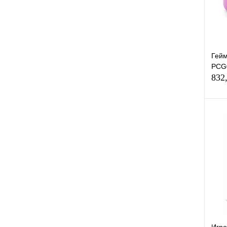
Гейм
PCG0
832
К
клик
В