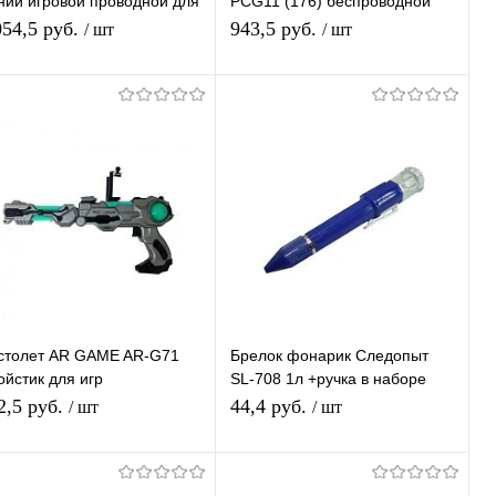
ний игровой проводной для
PCG11 (176) беспроводной
, PS4, шнур USB 1,5м,
джойстик совместим с
054,5 руб.
943,5 руб.
/ шт
/ шт
брация
ps1/ps2/ps3 / win7/win8
В корзину
В корзину
Купить в 1
К
Купить в 1
К
ик
сравнению
клик
сравнению
В избранное
В наличии
В избранное
В наличии
столет AR GAME AR-G71
Брелок фонарик Следопыт
ойстик для игр
SL-708 1л +ручка в наборе
инхронизируется со
32ш/1536
2,5 руб.
44,4 руб.
/ шт
/ шт
артфоном через Bluetooth)
астик
В корзину
В корзину