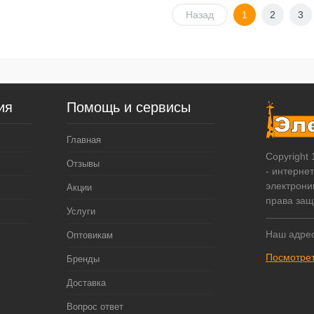
В корзину
В корзину
Назад
1
2
3
упить в 1
К
Купить в 1
К
сравнению
клик
сравнению
кл
 избранное
В наличии
В избранное
В наличии
ия
Помощь и сервисы
Главная
Copyright
Отзывы
- интерне
электрони
Акции
права за
Услуги
Наш адрес
Оптовикам
Посмотрет
Бренды
Доставка
Вопрос ответ