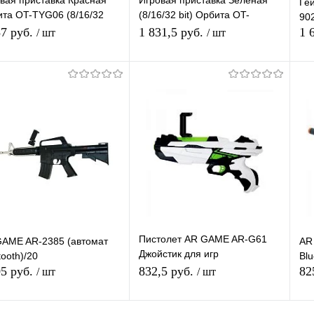
вая приставка Красная
Игровая приставка Зеленая
Ге
та OT-TYG06 (8/16/32
(8/16/32 bit) Орбита OT-
902
TYG06
87 руб.
1 831,5 руб.
1 
/ шт
/ шт
В корзину
В корзину
упить в 1
К
Купить в 1
К
сравнению
клик
сравнению
кл
 избранное
В наличии
В избранное
В наличии
Пистолет AR GAME AR-G61
AME AR-2385 (автомат
AR
Джойстик для игр
tooth)/20
Blu
(синхронизируется со
05 руб.
832,5 руб.
82
/ шт
/ шт
смартфоном через Bluetooth)
пластик