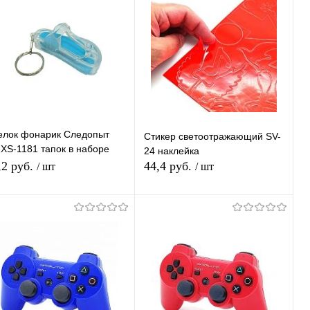
елок фонарик Следопыт
Стикер светоотражающий SV-
-XS-1181 тапок в наборе
24 наклейка
/1728
,2 руб.
44,4 руб.
/ шт
/ шт
В корзину
В корзину
Купить в 1
К
Купить в 1
К
ик
сравнению
клик
сравнению
В избранное
В наличии
В избранное
В наличии