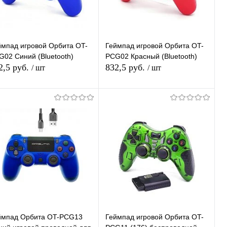
ймпад игровой Орбита OT-
Геймпад игровой Орбита OT-
G02 Синий (Bluetooth)
PCG02 Красный (Bluetooth)
2,5 руб.
832,5 руб.
/ шт
/ шт
В корзину
В корзину
Купить в 1
К
Купить в 1
К
ик
сравнению
клик
сравнению
В избранное
В наличии
В избранное
В наличии
ймпад Орбита OT-PCG13
Геймпад игровой Орбита OT-