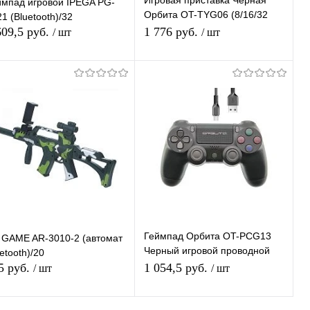
Игровая приставка Черная
ймпад игровой IPEGA PG-
Орбита OT-TYG06 (8/16/32
1 (Bluetooth)/32
bit)
609,5 руб.
1 776 руб.
/ шт
/ шт
В корзину
В корзину
Купить в 1
К
Купить в 1
К
ик
сравнению
клик
сравнению
В избранное
В наличии
В избранное
В наличии
Геймпад Орбита OT-PCG13
 GAME AR-3010-2 (автомат
Черный игровой проводной
etooth)/20
для ПК, PS4, шнур USB 1,5м,
5 руб.
1 054,5 руб.
/ шт
/ шт
вибрация