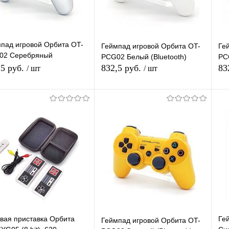
пад игровой Орбита OT-
Геймпад игровой Орбита OT-
Ге
02 Серебряный
PCG02 Белый (Bluetooth)
PC
etooth)
,5 руб.
832,5 руб.
83
/ шт
/ шт
В корзину
В корзину
упить в 1
К
Купить в 1
К
сравнению
клик
сравнению
кл
 избранное
В наличии
В избранное
В наличии
вая приставка Орбита
Ге
Геймпад игровой Орбита OT-