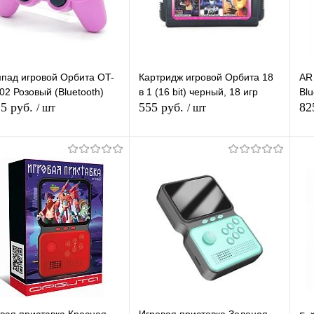
пад игровой Орбита OT-
Картридж игровой Орбита 18
AR
2 Розовый (Bluetooth)
в 1 (16 bit) черный, 18 игр
Blu
,5 руб.
555 руб.
82
/ шт
/ шт
В корзину
В корзину
упить в 1
К
Купить в 1
К
сравнению
клик
сравнению
кл
 избранное
В наличии
В избранное
В наличии