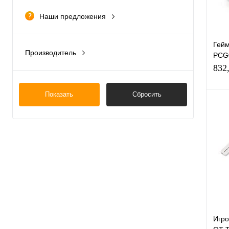
Наши предложения
распродажа
Гейм
Производитель
PCG
Китай
(Blu
832
Россия
Показать
Сбросить
К
клик
В
Игро