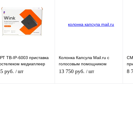
Т ТВ-IP-6003 приставка
Колонка Капсула Mail.ru с
СМ
остелеком медиаплеер
голосовым помощником
пр
K SUPERWAVE IP6003
Маруся д/управления WINK
ме
45 руб.
13 750 руб.
8 
/ шт
/ шт
система мониторинга
ST
объектов
Подписаться
Подписаться
упить в 1
К
Купить в 1
К
сравнению
клик
сравнению
кл
 избранное
В избранное
Недоступно
Недоступно