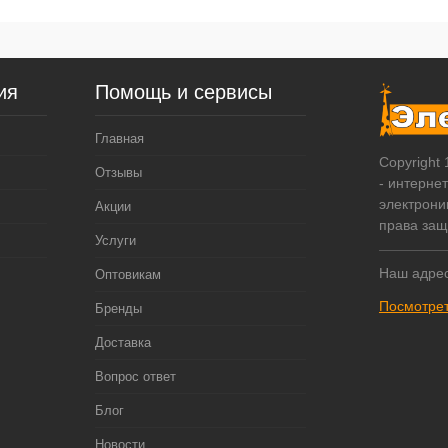
ия
Помощь и сервисы
Главная
Copyright
Отзывы
- интерне
электрони
Акции
права за
Услуги
Наш адрес
Оптовикам
Посмотрет
Бренды
Доставка
Вопрос ответ
Блог
Новости