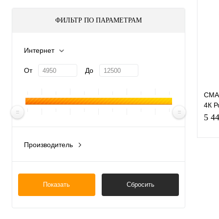
ФИЛЬТР ПО ПАРАМЕТРАМ
Интернет
От
До
СМАР
4К Р
WIN
5 4
Производитель
Китай
К
Показать
Сбросить
клик
В