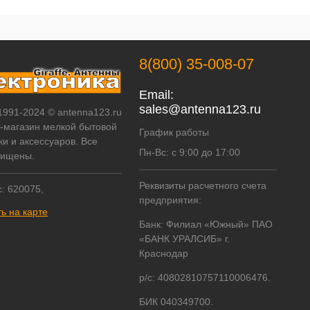
8(800) 35-008-07
Email:
sales@antenna123.ru
 1991-2024 © antenna123.ru
т-магазин мелкой бытовой
График работы
ки и аксессуаров. Все
Пн-Вс: с 9:00 до 17:00
щищены.
Реквизиты расчетного счета
: 620075,
предприятия:
ь на карте
Банк: Филиал «Южный» ПАО
«БАНК УРАЛСИБ» г.
Краснодар
р/с: 40802810757110006476.
БИК 040349700.