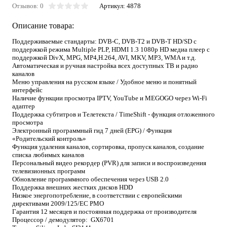
Отзывов: 0
Артикул:
4878
Описание товара:
Поддерживаемые стандарты: DVB-C, DVB-T2 и DVB-T HD/SD с
поддержкой режима Multiple PLP, HDMI 1.3 1080p HD медиа плеер с
поддержкой DivX, MPG, MP4,H.264, AVI, MKV, MP3, WMA и т.д.
Автоматическая и ручная настройка всех доступных ТВ и радио
каналов
Меню управления на русском языке / Удобное меню и понятный
интерфейс
Наличие функции просмотра
IPTV, YouTube и MEGOGO
через Wi-Fi
адаптер
Поддержка субтитров и Телетекста / TimeShift - функция отложенного
просмотра
Электронный программный гид 7 дней (EPG) / Функция
«Родительский контроль»
Функция удаления каналов, сортировка, пропуск каналов, создание
списка любимых каналов
Персональный видео рекордер (
PVR
) для записи и воспроизведения
телевизионных программ
Обновление программного обеспечения через USB 2.0
Поддержка внешних жестких дисков HDD
Низкое энергопотребление, в соответствии с европейскими
директивами 2009/125/EC PMO
Гарантия 12 месяцев и постоянная поддержка от производителя
Процессор / демодулятор:
GX6701