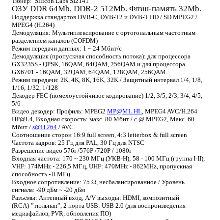
Тюнер:
Silicon Labs SI2141
ОЗУ DDR 64Mb, DDR-2 512Mb. Флэш-память 32Mb
.
Поддержка стандартов
DVB-C, DVB-T2 и DVB-T
HD / SD MPEG2 /
MPEG4 (H.264)
Демодуляция: Мультиплексирование с ортогональным частотным
разделением каналов (COFDM)
Режим передачи данных: 1 ~ 24 Мбит/с
Демодуляция (пропускная способность потока): для процессора
GX3235S - QPSK, 16QAM, 64QAM, 256QAM и для процессора
GX6701 - 16QAM, 32QAM, 64QAM, 128QAM, 256QAM.
Режим передачи: 2K, 4K, 8K, 16K, 32K / Защитный интервал 1/4, 1/8,
1/16, 1/32, 1/128
Декодер FEC (помехоустойчивое кодирование) 1/2, 3/5, 2/3, 3/4, 4/5,
5/6
Видео декодер: Профиль: MPEG2
MP@ML.HL
, MPEG4 AVC/H.264
HP@L4, Входная скорость: макс. 80 Мбит / с @ MPEG2, Макс. 60
Мбит /
s@H.264
/ AVC
Соотношение сторон 16:9 full screen, 4:3 letterbox & full screen
Частота кадров: 25 Гц для PAL, 30 Гц для NTSC
Разрешение видео 576i /576P /720P / 1080i
Входная частота: 170 ~ 230 МГц (УКВ-H); 58 - 100 МГц (группа I-II),
VHF: 174MHz - 226,5 МГц, UHF: 470MHz - 862MHz, пропускная
способность - 8 МГц
Входное сопротивление: 75 Ω, несбалансированное / Уровень
сигнала: -90 дБм ~ -20 дБм
Разъемы: Антенный вход, A/V выходы: HDMI, композитный
(RCA)-”тюльпан”, 2 порта USB: USB 2.0 (для воспроизведения
медиафайлов, PVR, обновления ПО)