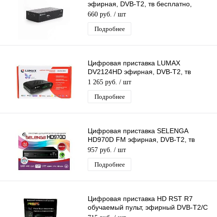
эфирная, DVB-T2, тв бесплатно,
тюнер, ресивер, приемник
660 руб.
/ шт
Подробнее
Цифровая приставка LUMAX
DV2124HD эфирная, DVB-T2, тв
бесплатно, тюнер, ресивер,
1 265 руб.
/ шт
приемник. тв
Подробнее
Цифровая приставка SELENGA
HD970D FM эфирная, DVB-T2, тв
бесплатно, тюнер, ресивер, приемник
957 руб.
/ шт
Подробнее
Цифровая приставка HD RST R7
обучаемый пульт, эфирный DVB-T2/C
тв ресивер бесплатное тв