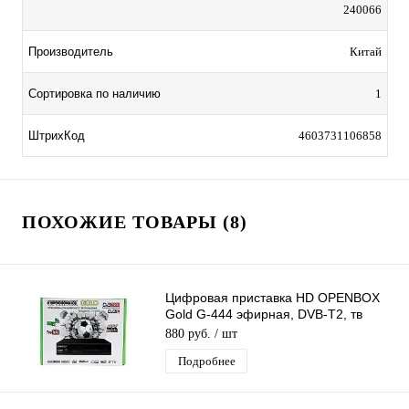
240066
Производитель
Китай
Сортировка по наличию
1
ШтрихКод
4603731106858
ПОХОЖИЕ ТОВАРЫ (8)
Цифровая приставка HD OPENBOX
Gold G-444 эфирная, DVB-T2, тв
бесплатно, тюнер, ресивер, приемник
880 руб.
/ шт
Подробнее