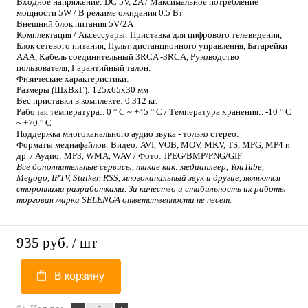
Входное напряжение: DC 5V, 2A / Максимальное потребление
мощности 5W / В режиме ожидания 0.5 Вт
Внешний блок питания 5V/2A
Комплектация / Аксессуары: Приставка для цифрового телевидения,
Блок сетевого питания, Пульт дистанционного управления, Батарейки
ААА, Кабель соединительный 3RCA -3RCA, Руководство
пользователя, Гарантийный талон.
Физические характеристики:
Размеры (ШхВхГ): 125х65х30 мм
Вес приставки в комплекте: 0.312 кг.
Рабочая температура:. 0 ° C ~ +45 ° C / Температура хранения:. -10 ° C
~ +70 ° C
Поддержка многоканального аудио звука - только стерео:
Форматы медиафайлов: Видео:
AVI, VOB, MOV, MKV, TS, MPG, MP4
и
др. / Аудио: MP3, WMA, WAV / Фото: JPEG/BMP/PNG/GIF
Все дополнительные сервисы, такие как: медиаплеер, YouTube,
Меgogo, IPTV, Stalker, RSS, многоканальный звук и другие, являются
сторонними разработками. За качество и стабильность их работы
торговая марка SELENGA ответственности не несет.
935 руб.
/ шт
В корзину