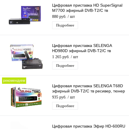
Цифровая приставка HD SuperSignal
M7700 эфирный DVB-T2/C тв
приставка, тв тюнер, tvbox,
880 руб.
/ шт
медиаплеер
Подробнее
Цифровая приставка SELENGA
HD980D эфирный DVB-T2/C тв
ресивер, тюнер бесплатного IPTV,
1 265 руб.
/ шт
медиаплеер
Подробнее
рекомендуем
Цифровая приставка SELENGA T68D
эфирный DVB-T2/C тв ресивер, тюнер
бесплатного IPTV, медиаплеер
935 руб.
/ шт
Подробнее
Цифровая приставка Эфир HD-600RU