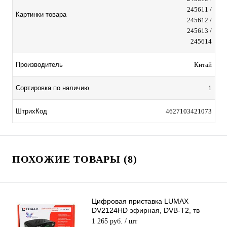
245611 /
Картинки товара
245612 /
245613 /
245614
Производитель
Китай
Сортировка по наличию
1
ШтрихКод
4627103421073
ПОХОЖИЕ ТОВАРЫ (8)
Цифровая приставка LUMAX
DV2124HD эфирная, DVB-T2, тв
бесплатно, тюнер, ресивер,
1 265 руб.
/ шт