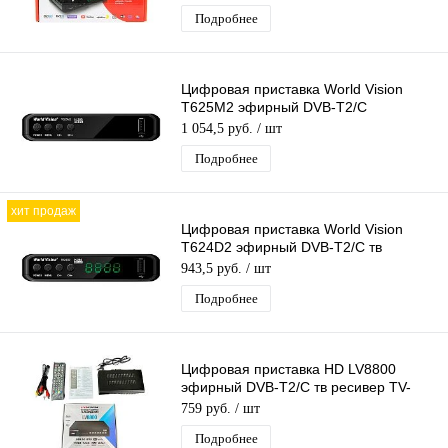
приемник. тв
Подробнее
Цифровая приставка World Vision
T625M2 эфирный DVB-T2/C
бесплатное тв TV-тюнер медиаплеер
1 054,5 руб.
/ шт
Подробнее
хит продаж
Цифровая приставка World Vision
T624D2 эфирный DVB-T2/C тв
ресивер бесплатное тв TV-тюнер
943,5 руб.
/ шт
медиаплеер
Подробнее
Цифровая приставка HD LV8800
эфирный DVB-T2/C тв ресивер TV-
тюнер бесплатного тв, медиаплеер
759 руб.
/ шт
Подробнее