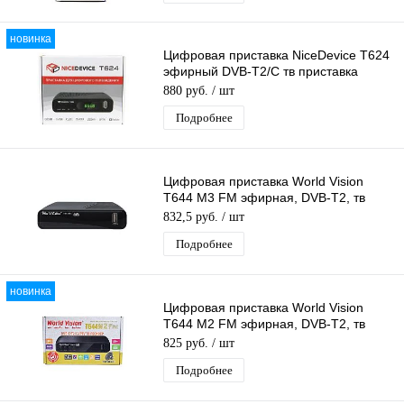
новинка
Цифровая приставка NiceDevice T624
эфирный DVB-T2/C тв приставка
бесплатное тв тюнер медиаплеер
880 руб.
/ шт
Подробнее
Цифровая приставка World Vision
T644 M3 FM эфирная, DVB-T2, тв
бесплатно, тюнер, ресивер, приемник
832,5 руб.
/ шт
Подробнее
новинка
Цифровая приставка World Vision
T644 M2 FM эфирная, DVB-T2, тв
бесплатно, тюнер, ресивер, приемник
825 руб.
/ шт
Подробнее