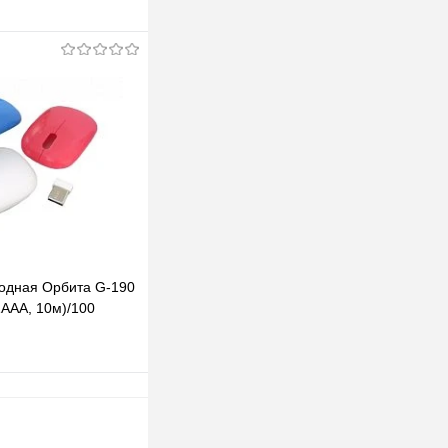
одписаться
клик
К сравнению
Под заказ
одная Орбита G-190
1ААА, 10м)/100
В корзину