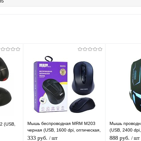
85
Мышь беспроводная MRM M203
Мышь проводн
2 (USB,
черная (USB, 1600 dpi, оптическая,
(USB, 2400 dpi
3 кнопки)
кнопок)/40
333 руб.
888 руб.
/ шт
/ шт