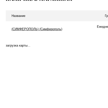
Купить в 1 клик
К сравнению
Купить в 1 клик
К с
В избранное
Под заказ
В избранное
Под
Название
Г
Ежеднев
(СИМФЕРОПОЛЬ) (Симферополь)
загрузка карты...