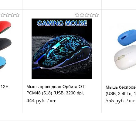
Подписаться
П
равнению
Купить в 1 клик
К сравнению
Купить в 1 
аличии
В избранное
Под заказ
В избранное
212E
Мышь проводная Орбита OT-
Мышь беспров
PCM48 (518) (USB, 3200 dpi,
(USB, 2.4ГГц, 
оптическая, 6 кнопок)
444 руб.
555 руб.
/ шт
/ шт
я
В корзину