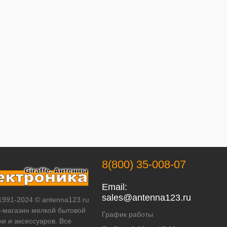
8(800) 35-008-07
Email:
sales@antenna123.ru
 1991-2024 © antenna123.ru
т-магазин мелкой бытовой
График работы
ки и аксессуаров. Все