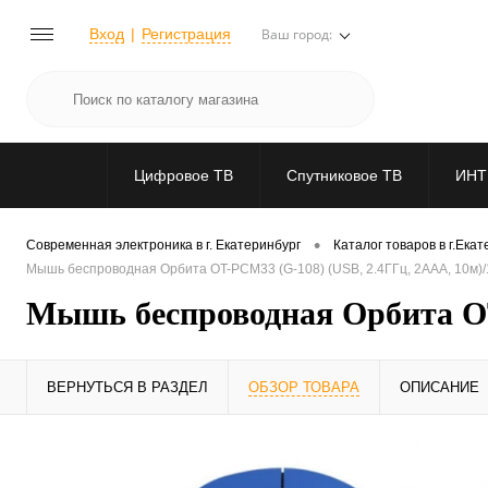
Вход
Регистрация
Ваш город:
Цифровое ТВ
Спутниковое ТВ
ИНТ
•
Современная электроника в г. Екатеринбург
Каталог товаров в г.Ека
Мышь беспроводная Орбита OT-PCM33 (G-108) (USB, 2.4ГГц, 2ААА, 10м)
Мышь беспроводная Орбита OT
ВЕРНУТЬСЯ В РАЗДЕЛ
ОБЗОР ТОВАРА
ОПИСАНИЕ