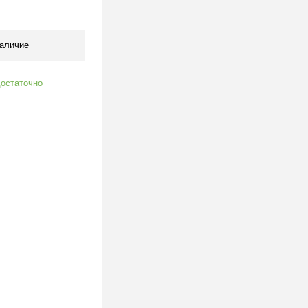
клик
К сравнению
В наличии
аличие
остаточно