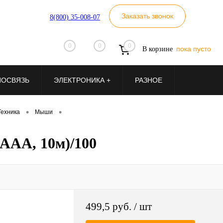
Заказать звонок
8(800) 35-008-07
0
0
0
пока пусто
В корзине
ИОСВЯЗЬ
ЭЛЕКТРОНИКА +
РАЗНОЕ
•
•
Техника
Мыши
ААА, 10м)/100
499,5 руб.
/ шт