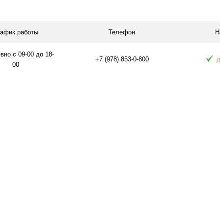
равнению
Купить в 1 клик
К сравнению
Купить в 1 
 заказ
В избранное
В наличии
В избранное
рафик работы
Телефон
Н
но с 09-00 до 18-
+7 (978) 853-0-800
д
00