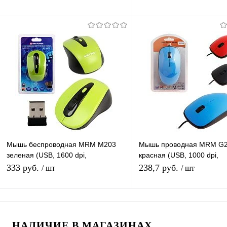
В корзину
В корзину
Купить в 1 клик
К сравнению
Купить в 1 клик
К с
В избранное
В наличии
В избранное
В н
Мышь беспроводная MRM M203
Мышь проводная MRM G
зеленая (USB, 1600 dpi,
красная (USB, 1000 dpi,
оптическая, 3 кнопки)
оптическая, 3 кнопки)
333 руб.
238,7 руб.
/ шт
/ шт
Подписаться
Подписатьс
НАЛИЧИЕ В МАГАЗИНАХ