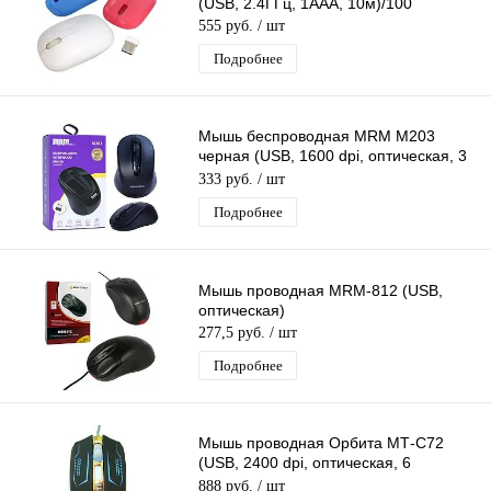
(USB, 2.4ГГц, 1ААА, 10м)/100
555 руб.
/ шт
Подробнее
Мышь беспроводная MRM M203
черная (USB, 1600 dpi, оптическая, 3
кнопки)
333 руб.
/ шт
Подробнее
Мышь проводная MRM-812 (USB,
оптическая)
277,5 руб.
/ шт
Подробнее
Мышь проводная Орбита МТ-C72
(USB, 2400 dpi, оптическая, 6
кнопок)/40
888 руб.
/ шт