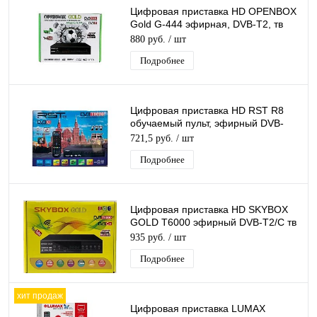
Цифровая приставка HD OPENBOX
Gold G-444 эфирная, DVB-T2, тв
бесплатно, тюнер, ресивер,
880 руб.
/ шт
приемник
Подробнее
Цифровая приставка HD RST R8
обучаемый пульт, эфирный DVB-
T2/C тв ресивер бесплатное тв
721,5 руб.
/ шт
Подробнее
Цифровая приставка HD SKYBOX
GOLD T6000 эфирный DVB-T2/C тв
приставка бесплатное тв тюнер
935 руб.
/ шт
медиаплеер
Подробнее
хит продаж
Цифровая приставка LUMAX