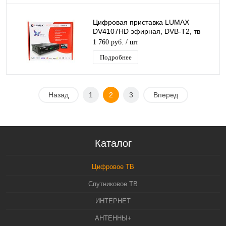
Цифровая приставка LUMAX
DV4107HD эфирная, DVB-T2, тв
бесплатно, тюнер, ресивер,
1 760 руб.
/ шт
приемник. тв
Подробнее
Назад
1
2
3
Вперед
Каталог
Цифровое ТВ
Спутниковое ТВ
ИНТЕРНЕТ
АНТЕННЫ+