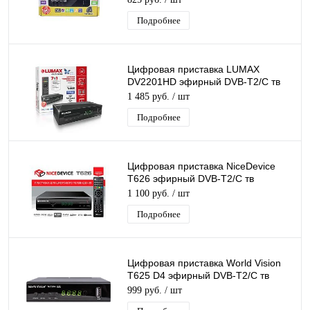
приемник
Подробнее
Цифровая приставка LUMAX
DV2201HD эфирный DVB-T2/C тв
ресивер бесплатное тв TV-тюнер
1 485 руб.
/ шт
медиаплеер IPTV
Подробнее
Цифровая приставка NiceDevice
T626 эфирный DVB-T2/C тв
приставка бесплатное тв тюнер
1 100 руб.
/ шт
медиаплеер
Подробнее
Цифровая приставка World Vision
T625 D4 эфирный DVB-T2/C тв
приставка бесплатное тв тюнер
999 руб.
/ шт
медиаплеер