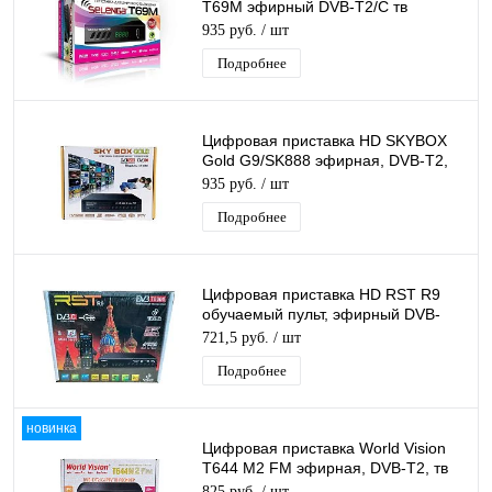
T69M эфирный DVB-T2/C тв
ресивер, тюнер бесплатного IPTV,
935 руб.
/ шт
медиаплеер
Подробнее
Цифровая приставка HD SKYBOX
Gold G9/SK888 эфирная, DVB-T2,
тв бесплатно, тюнер, ресивер,
935 руб.
/ шт
приемник
Подробнее
Цифровая приставка HD RST R9
обучаемый пульт, эфирный DVB-
T2/C тв ресивер бесплатное тв
721,5 руб.
/ шт
Подробнее
новинка
Цифровая приставка World Vision
T644 M2 FM эфирная, DVB-T2, тв
бесплатно, тюнер, ресивер,
825 руб.
/ шт