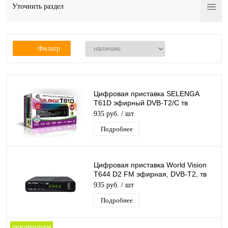
Уточнить раздел
Фильтр
Цифровая приставка SELENGA
T61D эфирный DVB-T2/C тв
ресивер, тюнер бесплатного IPTV,
935 руб.
/ шт
медиаплеер
Подробнее
Цифровая приставка World Vision
T644 D2 FM эфирная, DVB-T2, тв
бесплатно, тюнер, ресивер,
935 руб.
/ шт
приемник
Подробнее
рекомендуем