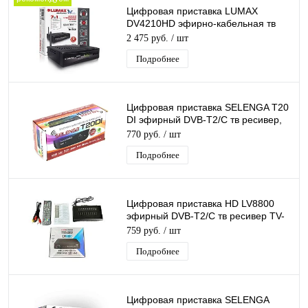
Цифровая приставка LUMAX
DV4210HD эфирно-кабельная тв
приставка медиаплеер с Wi-Fi и
2 475 руб.
/ шт
Bluetooth
Подробнее
Цифровая приставка SELENGA T20
DI эфирный DVB-T2/C тв ресивер,
тюнер бесплатного IPTV,
770 руб.
/ шт
медиаплеер
Подробнее
Цифровая приставка HD LV8800
эфирный DVB-T2/C тв ресивер TV-
тюнер бесплатного тв, медиаплеер
759 руб.
/ шт
Подробнее
Цифровая приставка SELENGA