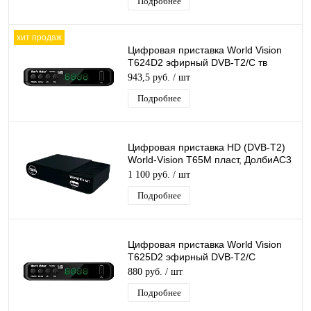
Подробнее
хит продаж
Цифровая приставка World Vision
T624D2 эфирный DVB-T2/C тв
ресивер бесплатное тв TV-тюнер
943,5 руб.
/ шт
медиаплеер
Подробнее
Цифровая приставка HD (DVB-T2)
World-Vision T65M пласт, ДолбиАС3
шнур RCA
1 100 руб.
/ шт
Подробнее
Цифровая приставка World Vision
T625D2 эфирный DVB-T2/C
бесплатное тв TV-тюнер
880 руб.
/ шт
медиаплеер
Подробнее