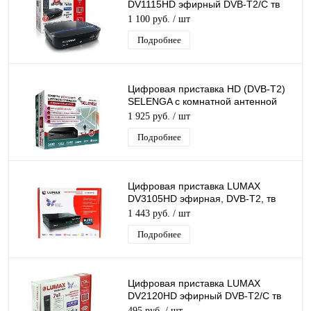
DV1115HD эфирный DVB-T2/C тв
ресивер бесплатное тв TV-тюнер
1 100 руб.
/ шт
медиаплеер IPTV
Подробнее
Цифровая приставка HD (DVB-T2)
SELENGA c комнатной антенной
SELENGA
1 925 руб.
/ шт
Подробнее
Цифровая приставка LUMAX
DV3105HD эфирная, DVB-T2, тв
бесплатно, тюнер, ресивер,
1 443 руб.
/ шт
приемник. тв
Подробнее
Цифровая приставка LUMAX
DV2120HD эфирный DVB-T2/C тв
ресивер бесплатное тв TV-тюнер
495 руб.
/ шт