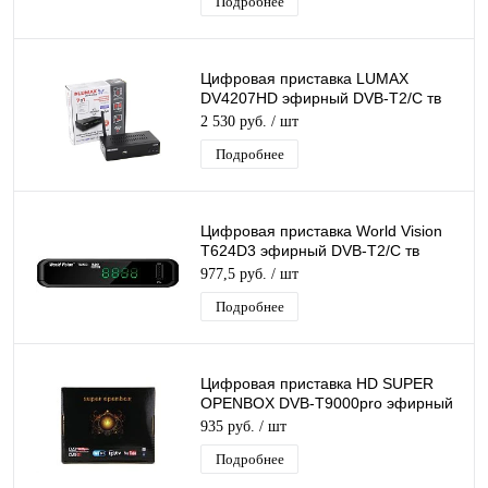
Подробнее
Цифровая приставка LUMAX
DV4207HD эфирный DVB-T2/C тв
ресивер бесплатное тв TV-тюнер
2 530 руб.
/ шт
медиаплеер IPTV
Подробнее
Цифровая приставка World Vision
T624D3 эфирный DVB-T2/C тв
ресивер бесплатное тв TV-тюнер
977,5 руб.
/ шт
медиаплеер
Подробнее
Цифровая приставка HD SUPER
OPENBOX DVB-T9000pro эфирный
DVB-T2/C тв приставка, тв тюнер,
935 руб.
/ шт
медиаплеер
Подробнее