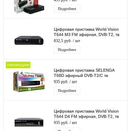
медиаплеер IPTV
Подробнее
Цифровая приставка World Vision
T644 M3 FM эфирная, DVB-T2, тв
бесплатно, тюнер, ресивер,
832,5 руб.
/ шт
приемник
Подробнее
рекомендуем
Цифровая приставка SELENGA
T68D эфирный DVB-T2/C тв
ресивер, тюнер бесплатного IPTV,
935 руб.
/ шт
медиаплеер
Подробнее
Цифровая приставка World Vision
T644 D4 FM эфирная, DVB-T2, тв
бесплатно, тюнер, ресивер,
935 руб.
/ шт
приемник