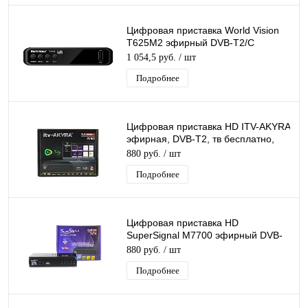
Цифровая приставка World Vision
T625M2 эфирный DVB-T2/C
бесплатное тв TV-тюнер
1 054,5 руб.
/ шт
медиаплеер
Подробнее
Цифровая приставка HD ITV-AKYRA
эфирная, DVB-T2, тв бесплатно,
тюнер, ресивер, приемник
880 руб.
/ шт
Подробнее
Цифровая приставка HD
SuperSignal M7700 эфирный DVB-
T2/C тв приставка, тв тюнер, tvbox,
880 руб.
/ шт
медиаплеер
Подробнее