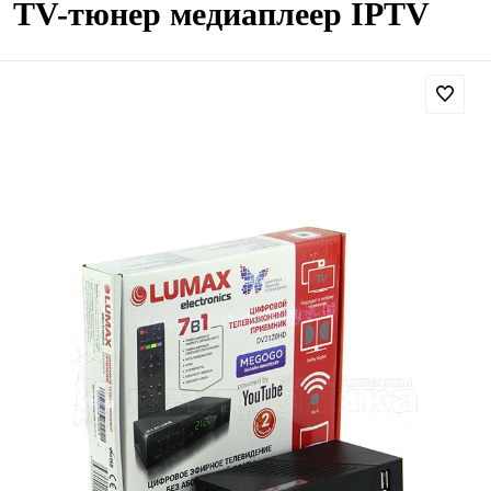
TV-тюнер медиаплеер IPTV