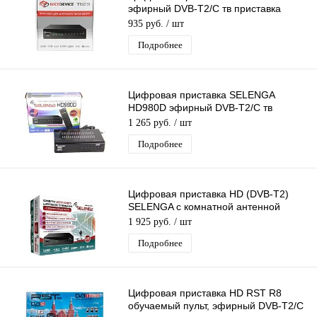
эфирный DVB-T2/C тв приставка
бесплатное тв тюнер медиаплеер
935 руб.
/ шт
Подробнее
Цифровая приставка SELENGA
HD980D эфирный DVB-T2/C тв
ресивер, тюнер бесплатного IPTV,
1 265 руб.
/ шт
медиаплеер
Подробнее
Цифровая приставка HD (DVB-T2)
SELENGA c комнатной антенной
SELENGA
1 925 руб.
/ шт
Подробнее
Цифровая приставка HD RST R8
обучаемый пульт, эфирный DVB-T2/C