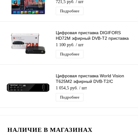
тв ресивер бесплатное тв
721,5 руб.
/ шт
Подробнее
Цифровая приставка DIGIFORS
HD72M эфирный DVB-T2 приставка
бесплатное тв TV-тюнер медиаплеер
1 100 руб.
/ шт
IPTV
Подробнее
Цифровая приставка World Vision
T625M2 эфирный DVB-T2/C
бесплатное тв TV-тюнер медиаплеер
1 054,5 руб.
/ шт
Подробнее
НАЛИЧИЕ В МАГАЗИНАХ