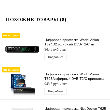
ПОХОЖИЕ ТОВАРЫ (8)
хит продаж
Цифровая приставка World Vision
T624D2 эфирный DVB-T2/C тв
ресивер бесплатное тв TV-тюнер
943,5 руб.
/ шт
медиаплеер
Подробнее
хит продаж
Цифровая приставка World Vision
T625A эфирный DVB-T2/C приставка
бесплатное тв TV-тюнер медиаплеер
943,5 руб.
/ шт
Подробнее
Цифровая приставка NiceDevice T625