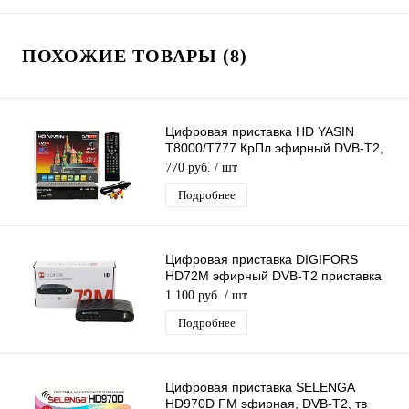
ПОХОЖИЕ ТОВАРЫ (8)
Цифровая приставка HD YASIN
T8000/T777 КрПл эфирный DVB-T2,
тв ресивер,тв
770 руб.
/ шт
бесплатно,тюнер,приёмник
Подробнее
Цифровая приставка DIGIFORS
HD72M эфирный DVB-T2 приставка
бесплатное тв TV-тюнер медиаплеер
1 100 руб.
/ шт
IPTV
Подробнее
Цифровая приставка SELENGA
HD970D FM эфирная, DVB-T2, тв