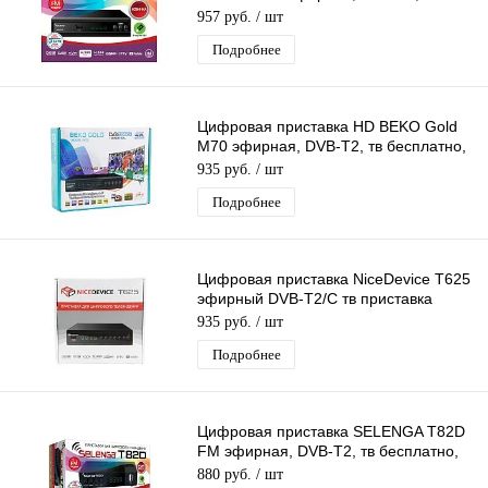
бесплатно, тюнер, ресивер, приемник
957 руб.
/ шт
Подробнее
Цифровая приставка HD BEKO Gold
M70 эфирная, DVB-T2, тв бесплатно,
тюнер, ресивер, приемник
935 руб.
/ шт
Подробнее
Цифровая приставка NiceDevice T625
эфирный DVB-T2/C тв приставка
бесплатное тв тюнер медиаплеер
935 руб.
/ шт
Подробнее
Цифровая приставка SELENGA T82D
FM эфирная, DVB-T2, тв бесплатно,
тюнер, ресивер, приемник
880 руб.
/ шт